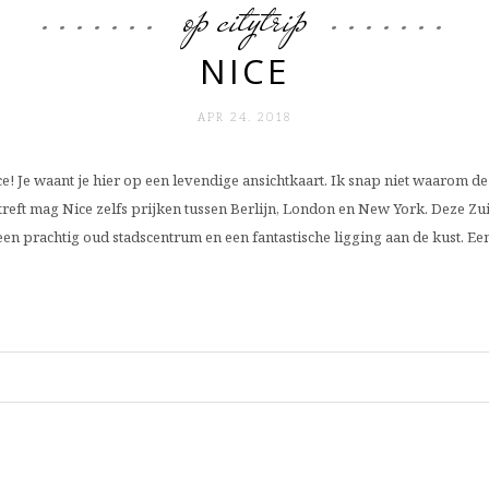
op citytrip
NICE
APR 24. 2018
ce! Je waant je hier op een levendige ansichtkaart. Ik snap niet waarom dez
treft mag Nice zelfs prijken tussen Berlijn, London en New York. Deze Zui
een prachtig oud stadscentrum en een fantastische ligging aan de kust. Ee