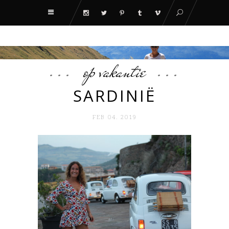
op vakantie
SARDINIË
FEB 04. 2019