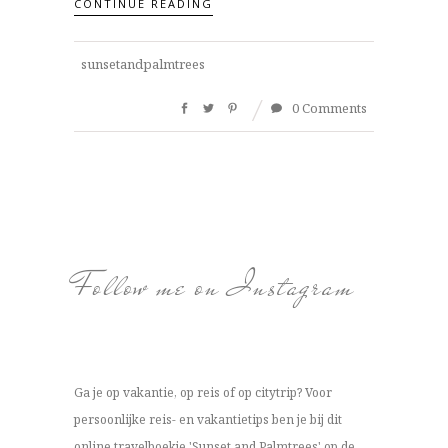
CONTINUE READING
sunsetandpalmtrees
0 Comments
Follow me on Instagram
Ga je op vakantie, op reis of op citytrip? Voor
persoonlijke reis- en vakantietips ben je bij dit
online travelboekje 'Sunset and Palmtrees' op de