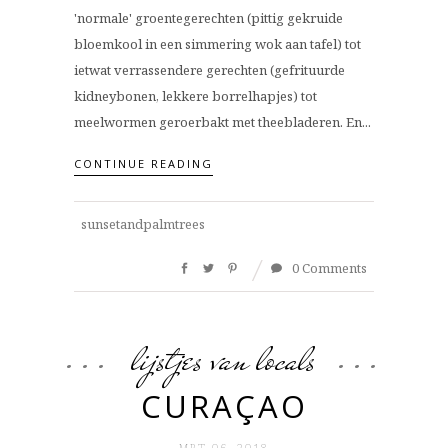
'normale' groentegerechten (pittig gekruide
bloemkool in een simmering wok aan tafel) tot
ietwat verrassendere gerechten (gefrituurde
kidneybonen, lekkere borrelhapjes) tot
meelwormen geroerbakt met theebladeren. En...
CONTINUE READING
sunsetandpalmtrees
0 Comments
lijstjes van locals
CURAÇAO
MRT 06. 2018