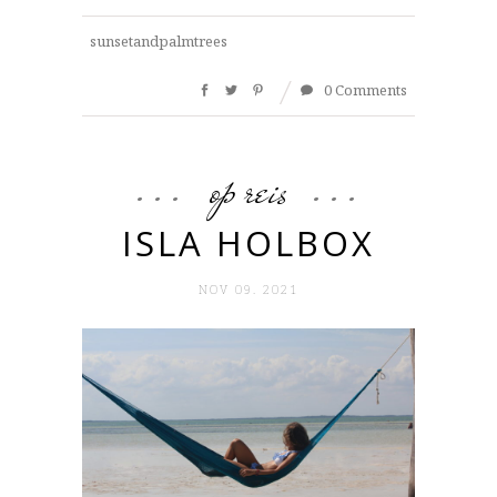
sunsetandpalmtrees
0 Comments
op reis
ISLA HOLBOX
NOV 09. 2021