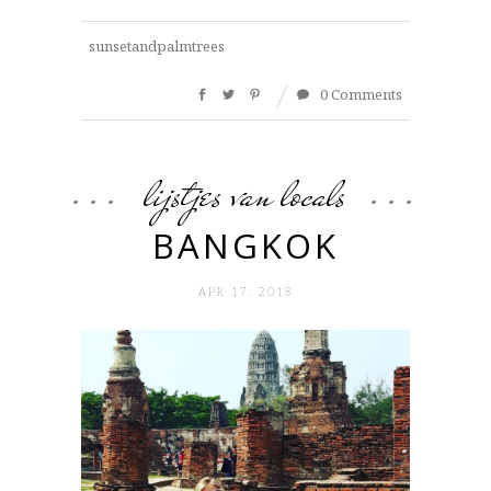
sunsetandpalmtrees
0 Comments
lijstjes van locals
BANGKOK
APR 17. 2018