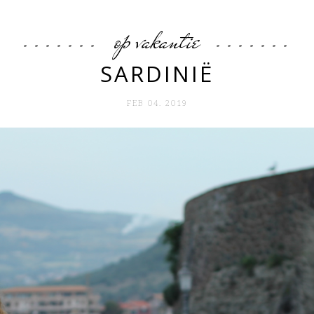
op vakantie
SARDINIË
FEB 04. 2019