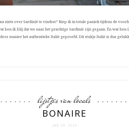
 niets over Sardinië te vinden!" Riep ik in totale paniek tijdens de voorb
ben ik blij dat we naar het prachtige Sardinië zijn gegaan. Én wat ben ik 
eze manier het authentieke Italië geproefd. Dit stukje Italië is dus gelu
lijstjes van locals
BONAIRE
JAN 29. 2019