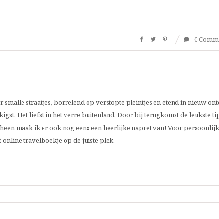
0 Comm
r smalle straatjes, borrelend op verstopte pleintjes en etend in nieuw on
igst. Het liefst in het verre buitenland. Door bij terugkomst de leukste tip
een maak ik er ook nog eens een heerlijke napret van! Voor persoonlij
it online travelboekje op de juiste plek.