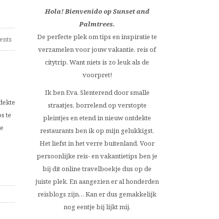
Hola! Bienvenido op Sunset and
Palmtrees.
De perfecte plek om tips en inspiratie te
ents
verzamelen voor jouw vakantie, reis of
citytrip. Want niets is zo leuk als de
voorpret!
Ik ben Eva. Slenterend door smalle
tdekte
straatjes, borrelend op verstopte
s te
pleintjes en etend in nieuw ontdekte
ke
restaurants ben ik op mijn gelukkigst.
Het liefst in het verre buitenland. Voor
persoonlijke reis- en vakantietips ben je
bij dit online travelboekje dus op de
juiste plek. En aangezien er al honderden
reisblogs zijn… Kan er dus gemakkelijk
nog eentje bij lijkt mij.