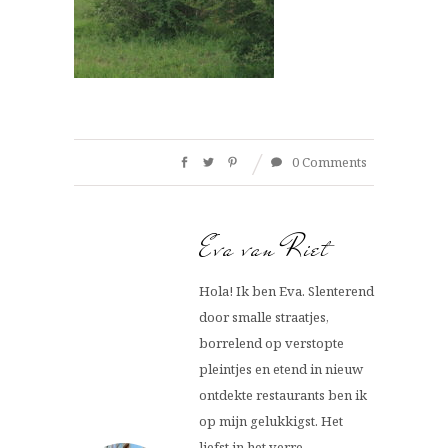
0 Comments
Eva van Riet
Hola! Ik ben Eva. Slenterend
door smalle straatjes,
borrelend op verstopte
pleintjes en etend in nieuw
ontdekte restaurants ben ik
op mijn gelukkigst. Het
liefst in het verre